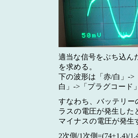
適当な信号をぶち込ん
を求める。
下の波形は「赤/白」-
白」->「プラグコード
すなわち、バッテリー
ラスの電圧が発生した
マイナスの電圧が発生
2次側/1次側=(74+1.4)/1.