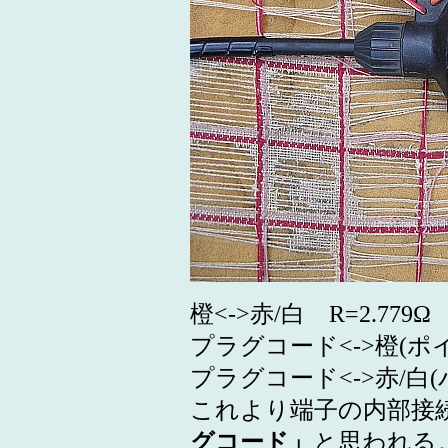
橙<->赤/白 R=2.779Ω
プラグコード<->橙(ポイン
プラグコード<->赤/白(バ
これより端子の内部接
グコード」
と思われる