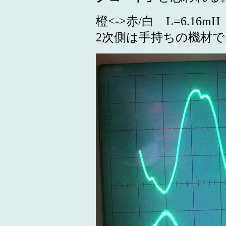
橙<->赤/白 L=6.16mH
2次側は手持ちの機材