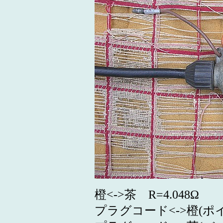
橙<->茶 R=4.048Ω
プラグコード<->橙(ポイン