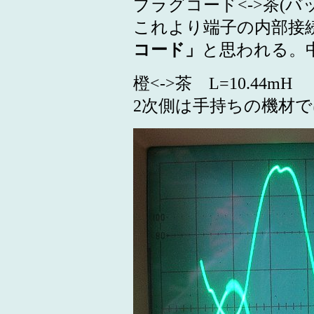
プラグコード<->茶(バッテ
これより端子の内部接
コード」
と思われる。
橙<->茶 L=10.44mH
2次側は手持ちの機材