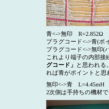
青<->無印 R=2.852Ω
プラグコード<->青(ポイン
プラグコード<->無印(バッ
これより端子の内部接
グコード」
と思われる
れば青がポイントと思
無印<->青 L=4.45mH
2次側は手持ちの機材